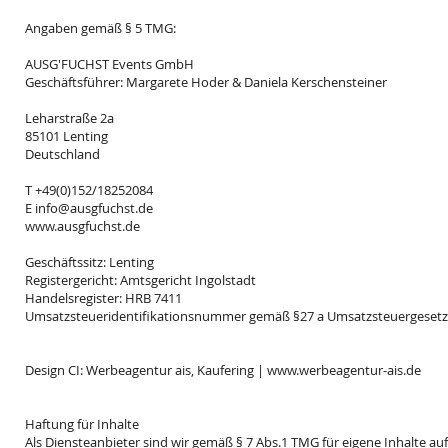
Angaben gemäß § 5 TMG:
AUSG'FUCHST Events GmbH
Geschäftsführer: Margarete Hoder & Daniela Kerschensteiner
Leharstraße 2a
85101 Lenting
Deutschland
T +49(0)152/18252084
E
info@ausgfuchst.de
www.ausgfuchst.de
Geschäftssitz: Lenting
Registergericht: Amtsgericht Ingolstadt
Handelsregister: HRB 7411
Umsatzsteueridentifikationsnummer
gemäß §27 a Umsatzsteuergesetz
Design CI: Werbeagentur ais, Kaufering |
www.werbeagentur-ais.de
Haftung für Inhalte
Als Diensteanbieter sind wir gemäß § 7 Abs.1 TMG für eigene Inhalte au