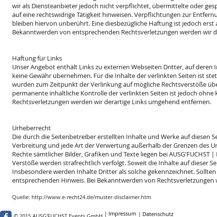
wir als Diensteanbieter jedoch nicht verpflichtet, übermittelte oder 
auf eine rechtswidrige Tätigkeit hinweisen. Verpflichtungen zur Entf
bleiben hiervon unberührt. Eine diesbezügliche Haftung ist jedoch ers
Bekanntwerden von entsprechenden Rechtsverletzungen werden wir di
Haftung für Links
Unser Angebot enthält Links zu externen Webseiten Dritter, auf deren I
keine Gewähr übernehmen. Für die Inhalte der verlinkten Seiten ist stets
wurden zum Zeitpunkt der Verlinkung auf mögliche Rechtsverstöße über
permanente inhaltliche Kontrolle der verlinkten Seiten ist jedoch oh
Rechtsverletzungen werden wir derartige Links umgehend entfernen.
Urheberrecht
Die durch die Seitenbetreiber erstellten Inhalte und Werke auf diesen 
Verbreitung und jede Art der Verwertung außerhalb der Grenzen des Urh
Rechte sämtlicher Bilder, Grafiken und Texte liegen bei AUSG'FUCHST | 
Verstöße werden strafrechtlich verfolgt. Soweit die Inhalte auf dieser S
Insbesondere werden Inhalte Dritter als solche gekennzeichnet. Sollte
entsprechenden Hinweis. Bei Bekanntwerden von Rechtsverletzungen w
Quelle:
http://www.e-recht24.de/muster-disclaimer.htm
| Impressum
| Datenschutz
©
2015 AUSG'FUCHST Events GmbH